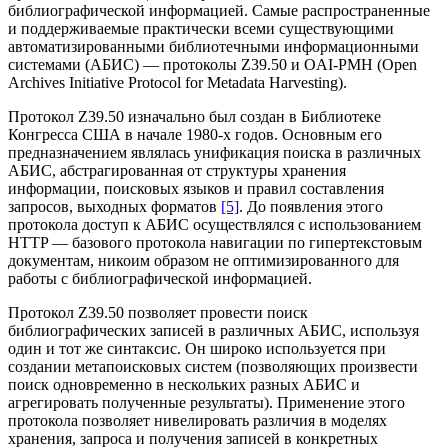
библиографической информацией. Самые распространенные
и поддерживаемые практически всеми существующими
автоматизированными библиотечными информационными
системами (АБИС) — протоколы Z39.50 и OAI-PMH (Open
Archives Initiative Protocol for Metadata Harvesting).
Протокол Z39.50 изначально был создан в Библиотеке
Конгресса США в начале 1980-х годов. Основным его
предназначением являлась унификация поиска в различных
АБИС, абстрагированная от структуры хранения
информации, поисковых языков и правил составления
запросов, выходных форматов
[5]
. До появления этого
протокола доступ к АБИС осуществлялся с использованием
HTTP — базового протокола навигации по гипертекстовым
документам, никоим образом не оптимизированного для
работы с библиографической информацией.
Протокол Z39.50 позволяет провести поиск
библиографических записей в различных АБИС, используя
один и тот же синтаксис. Он широко используется при
создании метапоисковых систем (позволяющих произвести
поиск одновременно в нескольких разных АБИС и
агрегировать полученные результаты). Применение этого
протокола позволяет нивелировать различия в моделях
хранения, запроса и получения записей в конкретных