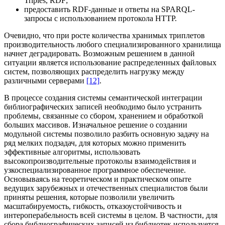
Triples, RDF;
предоставить RDF-данные и ответы на SPARQL-
запросы с использованием протокола HTTP.
Очевидно, что при росте количества хранимых триплетов
производительность любого специализированного хранилища
начнет деградировать. Возможным решением в данной
ситуации является использование распределенных файловых
систем, позволяющих распределить нагрузку между
различными серверами
[12]
.
В процессе создания системы семантической интеграции
библиографических записей необходимо было устранить
проблемы, связанные со сбором, хранением и обработкой
больших массивов. Изначальное решение о создании
модульной системы позволило разбить основную задачу на
ряд мелких подзадач, для которых можно применить
эффективные алгоритмы, использовать
высокопроизводительные протоколы взаимодействия и
узкоспециализированное программное обеспечение.
Основываясь на теоретическом и практическом опыте
ведущих зарубежных и отечественных специалистов были
приняты решения, которые позволили увеличить
масштабируемость, гибкость, отказоустойчивость и
интероперабельность всей системы в целом. В частности, для
сбора библиографических записей из библиотек используется