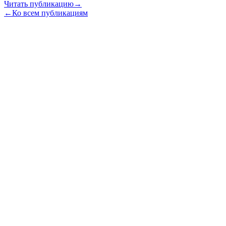
Читать публикацию
→
←
Ко всем публикациям
Олег Шорин
В начало
Обо мне
Проекты
Публикации
Видео
Блог