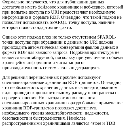
Формально получается, что для публикации данных
достаточно иметь файловое хранилище и веб-сервер, который
при попытке доступа по URI предоставляет необходимую
информацию в формате RDF. Очевидно, что такой подход не
позволяет использовать SPARQL-точку доступа, наличие
которой стало стандартом де-факто.
Однако этот подход плох не только отсутствием SPARQL-
точки доступа: при обращении к данным по URI должна
происходить автоматическая конвертация файлов данных в
формат RDF для каждого запроса. Подобная архитектура не
является масштабируемой, поскольку при увеличении объема
хранящейся информации и числа запросов
производительность системы сильно деградирует.
Для решения перечисленных проблем используют
специализированные хранилища RDF-триплетов. Очевидно,
что необходимость хранения данных в сконвертированном
виде приводит к дополнительному расходу пространства на
сервере хранения. Но выгода от использования
специализированных хранилищ гораздо больше: применение
хранилищ RDF-триплетов позволяет достигнуть
необходимого уровня масштабируемости, надежности,
безопасности и быстродействия. Наиболее
распространенными хранилищами являются 4store и TDB,