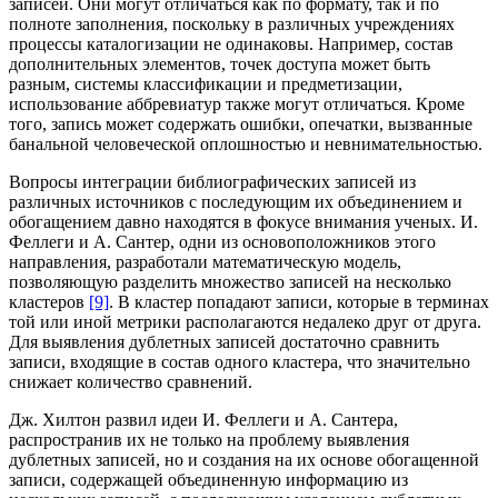
записей. Они могут отличаться как по формату, так и по
полноте заполнения, поскольку в различных учреждениях
процессы каталогизации не одинаковы. Например, состав
дополнительных элементов, точек доступа может быть
разным, системы классификации и предметизации,
использование аббревиатур также могут отличаться. Кроме
того, запись может содержать ошибки, опечатки, вызванные
банальной человеческой оплошностью и невнимательностью.
Вопросы интеграции библиографических записей из
различных источников с последующим их объединением и
обогащением давно находятся в фокусе внимания ученых. И.
Феллеги и А. Сантер, одни из основоположников этого
направления, разработали математическую модель,
позволяющую разделить множество записей на несколько
кластеров
[9]
. В кластер попадают записи, которые в терминах
той или иной метрики располагаются недалеко друг от друга.
Для выявления дублетных записей достаточно сравнить
записи, входящие в состав одного кластера, что значительно
снижает количество сравнений.
Дж. Хилтон развил идеи И. Феллеги и А. Сантера,
распространив их не только на проблему выявления
дублетных записей, но и создания на их основе обогащенной
записи, содержащей объединенную информацию из