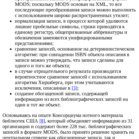
MODS; поскольку MODS основан на XML, то все
последующие преобразования записи можно выполнить
с использованием широко распространенных утилит;
нормализация записи, в процессе которой удаляются
лишние пробельные символы, строки приводятся к
единому регистру, общепризнанные аббревиатуры и
обозначения заменяются унифицированными
представлениями;
сравнение записей, основанное на детерминистическом
алгоритме: при совпадении ISBN объекта описания в
записи можно утверждать, что записи сделаны для
одного и того же объекта;
в случае отрицательного результата производится
вероятностное сравнение записей с использованием
алгоритма Хиршберга, при этом учитываются
исключения, описанные в
[3]
;
создание обогащенной записи, содержащей
информацию из всех библиографических записей на
один и тот же объект.
Основываясь на опыте Консорциума нотного материала
библиотек США
[8]
, который объединяет информацию из 31
организации и содержит более 228 тыс. библиографических
записей в формате MODS, было принято решение хранить на
центральном сервере как обогащенные записи, так и