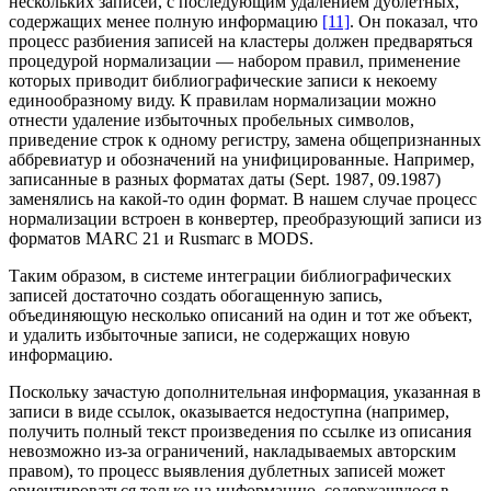
нескольких записей, с последующим удалением дублетных,
содержащих менее полную информацию
[11]
. Он показал, что
процесс разбиения записей на кластеры должен предваряться
процедурой нормализации — набором правил, применение
которых приводит библиографические записи к некоему
единообразному виду. К правилам нормализации можно
отнести удаление избыточных пробельных символов,
приведение строк к одному регистру, замена общепризнанных
аббревиатур и обозначений на унифицированные. Например,
записанные в разных форматах даты (Sept. 1987, 09.1987)
заменялись на какой-то один формат. В нашем случае процесс
нормализации встроен в конвертер, преобразующий записи из
форматов MARC 21 и Rusmarc в MODS.
Таким образом, в системе интеграции библиографических
записей достаточно создать обогащенную запись,
объединяющую несколько описаний на один и тот же объект,
и удалить избыточные записи, не содержащих новую
информацию.
Поскольку зачастую дополнительная информация, указанная в
записи в виде ссылок, оказывается недоступна (например,
получить полный текст произведения по ссылке из описания
невозможно из-за ограничений, накладываемых авторским
правом), то процесс выявления дублетных записей может
ориентироваться только на информацию, содержащуюся в