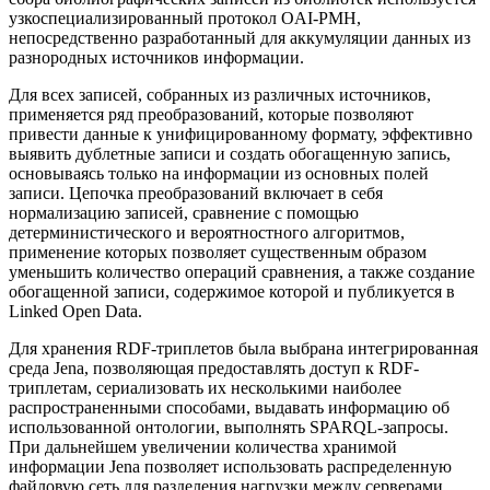
узкоспециализированный протокол OAI-PMH,
непосредственно разработанный для аккумуляции данных из
разнородных источников информации.
Для всех записей, собранных из различных источников,
применяется ряд преобразований, которые позволяют
привести данные к унифицированному формату, эффективно
выявить дублетные записи и создать обогащенную запись,
основываясь только на информации из основных полей
записи. Цепочка преобразований включает в себя
нормализацию записей, сравнение с помощью
детерминистического и вероятностного алгоритмов,
применение которых позволяет существенным образом
уменьшить количество операций сравнения, а также создание
обогащенной записи, содержимое которой и публикуется в
Linked Open Data.
Для хранения RDF-триплетов была выбрана интегрированная
среда Jena, позволяющая предоставлять доступ к RDF-
триплетам, сериализовать их несколькими наиболее
распространенными способами, выдавать информацию об
использованной онтологии, выполнять SPARQL-запросы.
При дальнейшем увеличении количества хранимой
информации Jena позволяет использовать распределенную
файловую сеть для разделения нагрузки между серверами.