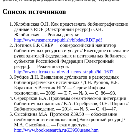
Список источников
Жлобинская О.Н. Как представлять библиографические
данные в RDF [Электронный ресурс] / О.Н.
Жлобинская. — Режим доступа:
http://www.rusmarc.ru/publish/bibdateRDF.pdf
Логинов Б.Р. СКБР — общероссийский навигатор
библиотечных ресурсов и услуг // Ежегодное совещание
руководителей федеральных и центральных библиотек
субъектов Российской Федерации [Электронный
ресурс]. — Режим доступа:
http://www.nlr.ru/cms_nlr/vid_news_str.php?id=1637
Рубцов Д.Н. Выявление дубликатов в разнородных
библиографических источниках / Д.Н. Рубцов, В.Б.
Барахнин // Вестник НГУ. — Серия: Информ.
технологии. — 2009. — Т. 7. — № 3. — С. 86—93.
Серебряков В.А. Проблемы семантической интеграции
библиотечных данных / В.А. Серебряков, О.Н. Шорин //
Библиотековедение. — 2014. — № 5. — С. 41—47.
Сысойкина М.А. Протокол Z39.50 — обоснование
необходимости использования [Электронный ресурс] /
М.А. Сысойкина. — Режим доступа:
http://www.bookresearch.ru/Z3950usage.htm