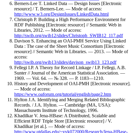
Berners-Lee T. Linked Data — Design Issues [Electronic
resource] / T. Berners-Lee. — Mode of access:
http://www.w3.org/DesignIssues/LinkedData.html
Christoph P. Building a High Performance Environment for
RDF Publishing [Electronic resource] // Semantic Web in
Libraries, 2012. — Mode of access:
http://swib.org/swib12/slides/Christoph_SWIB12_117.pdf
Davison S. Enhancing an OAI-PMH Service Using Linked
Data : The case of the Sheet Music Consortium [Electronic
resource] // Semantic Web in Libraries. — 2013. — Mode of
access:
http://swib.org/swib13/slides/davison_swib13_123.pdf
Fellegi I.P. A Theory for Record Linkage / I.P. Fellegi, A.B.
Sunter // Journal of the American Statistical Association. —
1969. — Vol. 64. — № 328. — P. 1183—1210.
History and Development of OAI-PMH [Electronic resource].
— Mode of access:
https://www.oaforum.org/tutorial/english/page2.htm
Hylton J.A. Identifying and Merging Related Bibliographic
Records. / J.A. Hylton. — Cambridge (MA, USA):
Massachusetts Institute of Technology, 1996.
Khadilkar V. Jena-HBase: A Distributed, Scalable and
Efficient RDF Triple Store [Electronic resource] / V.
Khadilkar [et al.]. — Mode of access:
http://www.utdallas.edu/~vvk072000/Research/Jena-HBase-