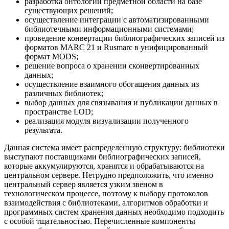
разработка онтологии предметной области на базе
существующих решений;
осуществление интеграции с автоматизированными
библиотечными информационными системами;
проведение конвертации библиографических записей из
форматов MARC 21 и Rusmarc в унифицированный
формат MODS;
решение вопроса о хранении сконвертированных
данных;
осуществление взаимного обогащения данных из
различных библиотек;
выбор данных для связывания и публикации данных в
пространстве LOD;
реализация модуля визуализации полученного
результата.
Данная система имеет распределенную структуру: библиотеки
выступают поставщиками библиографических записей,
которые аккумулируются, хранятся и обрабатываются на
центральном сервере. Нетрудно предположить, что именно
центральный сервер является узким звеном в
технологическом процессе, поэтому к выбору протоколов
взаимодействия с библиотеками, алгоритмов обработки и
программных систем хранения данных необходимо подходить
с особой тщательностью. Перечисленные компоненты