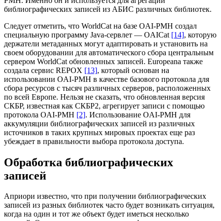
PMH. Именно он и используется для агрегации
библиографических записей из АБИС различных библиотек.
Следует отметить, что WorldCat на базе OAI-PMH создал
специальную программу Java-сервлет — OAICat
[14]
, которую
держатели метаданных могут адаптировать и установить на
своем оборудовании для автоматического сбора центральным
сервером WorldCat обновленных записей. Europeana также
создала сервис REPOX
[13]
, который основан на
использовании OAI-PMH в качестве базового протокола для
сбора ресурсов с тысяч различных серверов, расположенных
по всей Европе. Нельзя не сказать, что обновленная версия
СКБР, известная как СКБР2, агрегирует записи с помощью
протокола OAI-PMH
[2]
. Использование OAI-PMH для
аккумуляции библиографических записей из различных
источников в таких крупных мировых проектах еще раз
убеждает в правильности выбора протокола доступа.
Обработка библиографических
записей
Априори известно, что при получении библиографических
записей из разных библиотек часто будет возникать ситуация,
когда на один и тот же объект будет иметься несколько