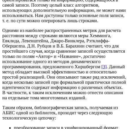
самой записи. Поэтому целый класс алгоритмов,
использующих дополнительную информацию, не может нами
использоваться. Нам доступны только основные поля записи,
т. е. по сути можно оперировать лишь строками.
Одними из наиболее распространенных метрик для расчета
расстояния между строками являются меры Хемминга,
Евклида, Левенштейна, Джаро-Винклера, Рэтклиффа-
Обершелпа. Д.Н. Рубцов и В.Б. Барахнин считают, что для
простейшего случая, когда сравнение записей осуществляется
только по полям «Автор» и «Название», достаточно
использование одного из методов динамического
программирования, предложенного Хиршбергом
[3]
. Данный
метод обладает высокой эффективностью и относительно
простой реализацией. Они описывают также ряд исключений,
когда несколько записей при формальной практически полной
идентичности содержат информацию о различных объектах.
В частности, к таким исключениям можно отнести описания
на отдельные тома многотомных изданий.
Таким образом, библиографическая запись, получаемая из
АБИС одной из библиотек, проходит через следующую
технологическую цепочку:
преобразование записи в унифицированный формат