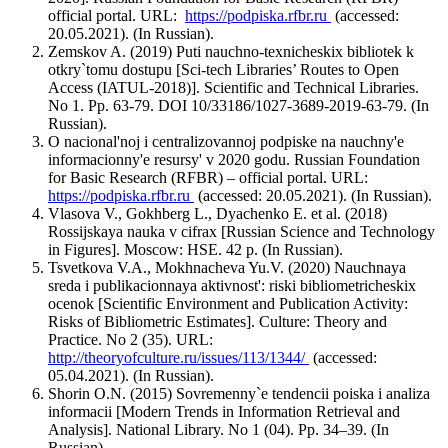
official portal. URL:
https://podpiska.rfbr.ru
(accessed:
20.05.2021). (In Russian).
Zemskov A. (2019) Puti nauchno-texnicheskix bibliotek k
otkry`tomu dostupu [Sci-tech Libraries’ Routes to Open
Access (IATUL-2018)]. Scientific and Technical Libraries.
No 1. Pp. 63-79. DOI 10/33186/1027-3689-2019-63-79. (In
Russian).
O nacional'noj i centralizovannoj podpiske na nauchny'e
informacionny'e resursy' v 2020 godu. Russian Foundation
for Basic Research (RFBR) – official portal. URL:
https://podpiska.rfbr.ru
(accessed: 20.05.2021). (In Russian).
Vlasova V., Gokhberg L., Dyachenko E. et al. (2018)
Rossijskaya nauka v cifrax [Russian Science and Technology
in Figures]. Moscow: HSE. 42 p. (In Russian).
Tsvetkova V.A., Mokhnacheva Yu.V. (2020) Nauchnaya
sreda i publikacionnaya aktivnost': riski bibliometricheskix
ocenok [Scientific Environment and Publication Activity:
Risks of Bibliometric Estimates]. Culture: Theory and
Practice. No 2 (35). URL:
http://theoryofculture.ru/issues/113/1344/
(accessed:
05.04.2021). (In Russian).
Shorin O.N. (2015) Sovremenny`e tendencii poiska i analiza
informacii [Modern Trends in Information Retrieval and
Analysis]. National Library. No 1 (04). Pp. 34–39. (In
Russian).