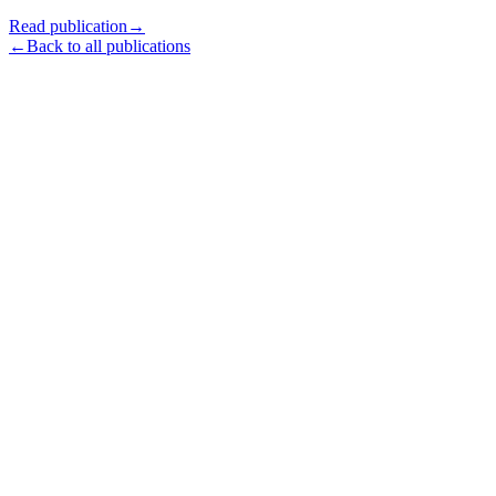
Read publication
→
←
Back to all publications
Oleg Shorin
Home
About
Projects
Publications
Videos
Blog