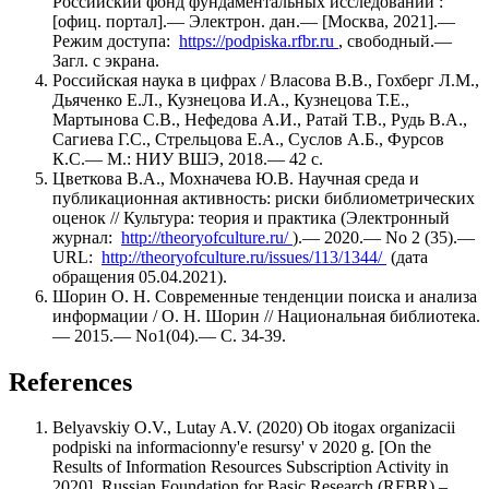
Российский фонд фундаментальных исследований :
[офиц. портал].— Электрон. дан.— [Москва, 2021].—
Режим доступа:
https://podpiska.rfbr.ru
, свободный.—
Загл. с экрана.
Российская наука в цифрах / Власова В.В., Гохберг Л.М.,
Дьяченко Е.Л., Кузнецова И.А., Кузнецова Т.Е.,
Мартынова С.В., Нефедова А.И., Ратай Т.В., Рудь В.А.,
Сагиева Г.С., Стрельцова Е.А., Суслов А.Б., Фурсов
К.С.— М.: НИУ ВШЭ, 2018.— 42 с.
Цветкова В.А., Мохначева Ю.В. Научная среда и
публикационная активность: риски библиометрических
оценок // Культура: теория и практика (Электронный
журнал:
http://theoryofculture.ru/
).— 2020.— No 2 (35).—
URL:
http://theoryofculture.ru/issues/113/1344/
(дата
обращения 05.04.2021).
Шорин О. Н. Современные тенденции поиска и анализа
информации / О. Н. Шорин // Национальная библиотека.
— 2015.— No1(04).— С. 34-39.
References
Belyavskiy O.V., Lutay A.V. (2020) Ob itogax organizacii
podpiski na informacionny'e resursy' v 2020 g. [On the
Results of Information Resources Subscription Activity in
2020]. Russian Foundation for Basic Research (RFBR) –