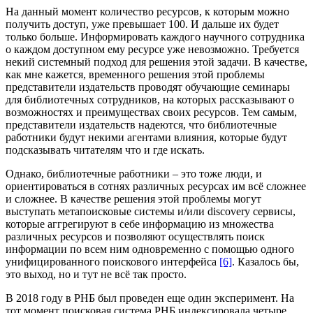
На данный момент количество ресурсов, к которым можно
получить доступ, уже превышает 100. И дальше их будет
только больше. Информировать каждого научного сотрудника
о каждом доступном ему ресурсе уже невозможно. Требуется
некий системный подход для решения этой задачи. В качестве,
как мне кажется, временного решения этой проблемы
представители издательств проводят обучающие семинары
для библиотечных сотрудников, на которых рассказывают о
возможностях и преимуществах своих ресурсов. Тем самым,
представители издательств надеются, что библиотечные
работники будут некими агентами влияния, которые будут
подсказывать читателям что и где искать.
Однако, библиотечные работники – это тоже люди, и
ориентироваться в сотнях различных ресурсах им всё сложнее
и сложнее. В качестве решения этой проблемы могут
выступать метапоисковые системы и/или discovery сервисы,
которые аггрегируют в себе информацию из множества
различных ресурсов и позволяют осуществлять поиск
информации по всем ним одновременно с помощью одного
унифицированного поискового интерфейса
[6]
. Казалось бы,
это выход, но и тут не всё так просто.
В 2018 году в РНБ был проведен еще один эксперимент. На
тот момент поисковая система РНБ индексировала четыре