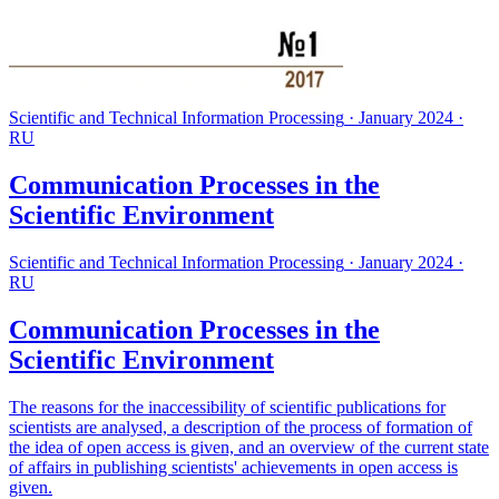
Scientific and Technical Information Processing
·
January 2024
·
RU
Communication Processes in the
Scientific Environment
Scientific and Technical Information Processing
·
January 2024
·
RU
Communication Processes in the
Scientific Environment
The reasons for the inaccessibility of scientific publications for
scientists are analysed, a description of the process of formation of
the idea of open access is given, and an overview of the current state
of affairs in publishing scientists' achievements in open access is
given.