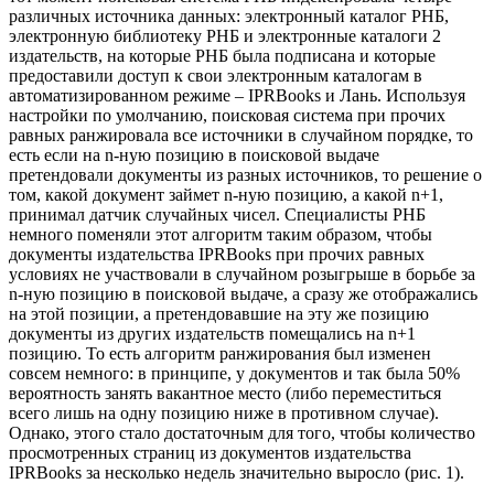
различных источника данных: электронный каталог РНБ,
электронную библиотеку РНБ и электронные каталоги 2
издательств, на которые РНБ была подписана и которые
предоставили доступ к свои электронным каталогам в
автоматизированном режиме – IPRBooks и Лань. Используя
настройки по умолчанию, поисковая система при прочих
равных ранжировала все источники в случайном порядке, то
есть если на n-ную позицию в поисковой выдаче
претендовали документы из разных источников, то решение о
том, какой документ займет n-ную позицию, а какой n+1,
принимал датчик случайных чисел. Специалисты РНБ
немного поменяли этот алгоритм таким образом, чтобы
документы издательства IPRBooks при прочих равных
условиях не участвовали в случайном розыгрыше в борьбе за
n-ную позицию в поисковой выдаче, а сразу же отображались
на этой позиции, а претендовавшие на эту же позицию
документы из других издательств помещались на n+1
позицию. То есть алгоритм ранжирования был изменен
совсем немного: в принципе, у документов и так была 50%
вероятность занять вакантное место (либо переместиться
всего лишь на одну позицию ниже в противном случае).
Однако, этого стало достаточным для того, чтобы количество
просмотренных страниц из документов издательства
IPRBooks за несколько недель значительно выросло (рис. 1).