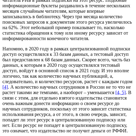
читатель РНБ в рамках подписки на этот ресурс. Подобные
информационные буклеты раздавались в течение нескольких
месяцев случайным читателям, которые впервые
записывались в библиотеку. Через три месяца количество
поисковых запросов к документам этого ресурса увеличилось
на 62%. Этот небольшой пример показывает то, насколько
статистика обращения к тому или иному ресурсу зависит от
информированности конечного читателя.
Напомню, в 2020 году в рамках централизованной подписки
доступ осуществлялся к 33 базам данных, а тестовый доступ
был предоставлен к 68 базам данных. Скорее всего, часть баз
данных, к которым в 2020 году осуществлялся тестовый
доступ, войдут в основной список в 2021 году. И это вполне
логично, так как количество научных публикаций, а,
следовательно, и количество ресурсов, растет с каждым годом
[4]
. А количество научных сотрудников в России не то что не
растет такими же темпами, а наоборот – уменьшается
[4, 5]
. В
связи с этим, для отдельно взятого издательства становится
очень важным донести информацию о своем ресурсе до
научных сотрудников, поскольку от этого зависит статистика
использования ресурса, а от этого, в свою очередь, зависит,
попадет ли этот ресурс в централизованную подписку или
нет. Если ресурс не попадет в централизованную подписку,
это означает, что издательство не получит деньги от РФФИ.