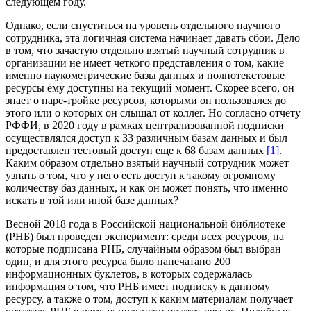
следующем году.
Однако, если спуститься на уровень отдельного научного
сотрудника, эта логичная система начинает давать сбои. Дело
в том, что зачастую отдельно взятый научный сотрудник в
организации не имеет четкого представления о том, какие
именно наукометрические базы данных и полнотекстовые
ресурсы ему доступны на текущий момент. Скорее всего, он
знает о паре-тройке ресурсов, которыми он пользовался до
этого или о которых он слышал от коллег. Но согласно отчету
РФФИ, в 2020 году в рамках централизованной подписки
осуществлялся доступ к 33 различным базам данных и был
предоставлен тестовый доступ еще к 68 базам данных
[1]
.
Каким образом отдельно взятый научный сотрудник может
узнать о том, что у него есть доступ к такому огромному
количеству баз данных, и как он может понять, что именно
искать в той или иной базе данных?
Весной 2018 года в Российской национальной библиотеке
(РНБ) был проведен эксперимент: среди всех ресурсов, на
которые подписана РНБ, случайным образом был выбран
один, и для этого ресурса было напечатано 200
информационных буклетов, в которых содержалась
информация о том, что РНБ имеет подписку к данному
ресурсу, а также о том, доступ к каким материалам получает